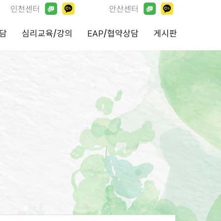
인천센터
안산센터
담
심리교육/강의
EAP/협약상담
게시판
관