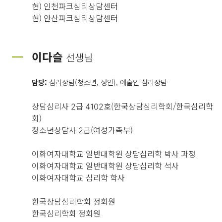
현) 인천파크심리상담센터
현) 안산파크심리상담센터
이다슬
선생님
담당:
심리상담(청소년, 성인), 예술인 심리상담
상담심리사 2급 4102호(한국상담심리학회/한국심리학
회)
청소년상담사 2급(여성가족부)
이화여자대학교 일반대학원 상담심리학 박사 과정
이화여자대학교 일반대학원 상담심리학 석사
이화여자대학교 심리학 학사
한국상담심리학회 정회원
한국심리학회 정회원